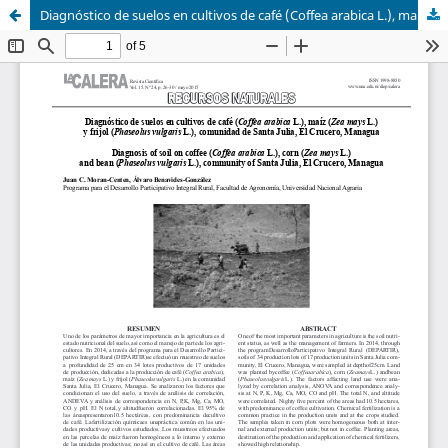
Diagnóstico de suelos en cultivos de café (Coffea arabica L.), maíz (Zea mays L.) y frijol (Phaseolus vulgaris L.), comunidad de Santa Julia, El Crucero, Managua