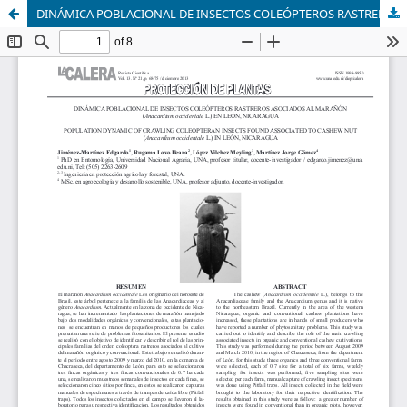
DINÁMICA POBLACIONAL DE INSECTOS COLEÓPTEROS RASTREROS ASOCIADOS AL MARAÑÓN (Anacardium occidentale L.) EN LEÓN, NICARAGUA