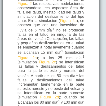
Figura 2
las respectivas modelaciones,
observándose tres aspectos: área de
falla del talud, inestabilidad del talud y
simulación del deslizamiento del tipo
lahar. En la simulación (
Figura 2a
), se
observa que con una intensidad de
-1
lluvia de 5 mm día
no se producen
fallas en el talud en ninguna de las
áreas del volcán Concepción; las fallas
y pequeños deslizamientos en el talud
se empiezan a notar levemente cuando
-1
se alcanzan 15 mm día
(simulación
-1
Figura 2b
); a los 25 mm día
(simulación
Figura 2c
) se intensifican
las fallas y deslizamientos del talud
para la parte sureste y noreste del
-1
volcán. A partir de los 50 mm día
las
fallas y deslizamientos del talud
incrementan fuertemente en la parte
sureste, noreste y noroeste del volcán y
se intensifican en la parte suroeste
(simulación
Figura 2d
); cuando se
-1
-
alcanzan los 80 mm día
y 100 mm día