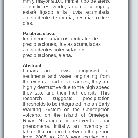
mm y mayor a 100 mm; el tipo de alerta
a emitir es verde, amarilla o roja y
estará ligado a la lluvia acumulada
antecedente de un día, tres días o diez
días.
Palabras clave:
fenómenos laháricos, umbrales de
precipitaciones, lluvias acumuladas
antecedentes, intensidad de
precipitaciones, alerta.
Abstract:
Lahars are flows composed of
sediments and water originating from
the external part of volcanoes; they are
highly destructive due to the high speed
they take and their high density. This
research suggests precipitation
thresholds to be integrated into an Early
Warning System on the Concepción
volcano, on the island of Ometepe,
Rivas, Nicaragua, in the event of lahar
phenomena. Initially, an inventory of
lahars that occurred between the period
from 2005 to 2016 was carried out.