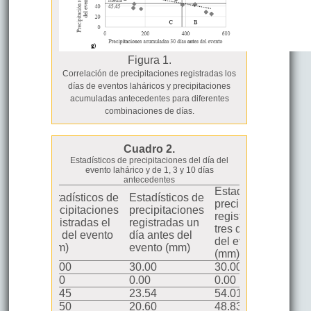
Figura 1.
Correlación de precipitaciones registradas los
días de eventos laháricos y precipitaciones
acumuladas antecedentes para diferentes
combinaciones de días.
Cuadro 2.
Estadísticos de precipitaciones del día del
evento lahárico y de 1, 3 y 10 días
antecedentes
Estadísticos de
Estadísticos de
Estadísticos de
Es
precipitaciones
precipitaciones
precipitaciones
pr
registradas
registradas el
registradas un
re
tres días antes
día del evento
día antes del
dí
del evento
(mm)
evento (mm)
e
(mm)
lido
30.00
30.00
30.00
3
erdidos
0.00
0.00
0.00
0.
45.45
23.54
54.01
1
42.50
20.60
48.83
1