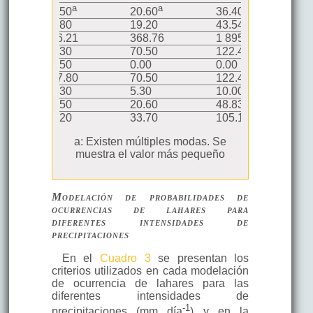
a
a
a
25.50
20.60
36.40
1
ándar
23.80
19.20
43.54
1
566.21
368.76
1 895.37
10
82.30
70.50
122.40
3
25.50
0.00
0.00
1
107.80
70.50
122.40
3
5
28.30
5.30
10.00
9
0
42.50
20.60
48.83
1
5
53.20
33.70
105.10
2
a: Existen múltiples modas. Se
muestra el valor más pequeño
Modelación de probabilidades de
ocurrencias de lahares para
diferentes intensidades de
precipitaciones
En el
Cuadro 3
se presentan los
criterios utilizados en cada modelación
de ocurrencia de lahares para las
diferentes intensidades de
-1
precipitaciones (mm día
) y en la