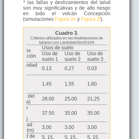
1
las fallas y deslizamientos del talud
son muy significativas y de alto riesgo
en todo el volcán Concepción
(simulaciones
Figura 2e
y
Figura 2f
).
Cuadro 3.
Criterios utilizados en las modelaciones de
lahares con LandslideSim2016®
Usos de suelo
Parámetros
Uso de
Uso de
Uso de
Uso de
de simulación
suelo 1
suelo 2
suelo 3
suelo 4
Conductividad
0.13
0.27
0.03
0.16
-1
(m día
)
Densidad
aparente
1.45
1.55
1.60
1.55
3
(g/cm
)
Cohesión del
28.00
25.00
21.25
26.86
suelo (kPa)
Ángulo de
fricción
37.50
35.00
35.00
32.50
interna (o)
Profundidad
3.00
3.00
3.00
3.00
del suelo (m)
Intensidad de
5, 15,
5, 15,
5, 15,
5, 15,