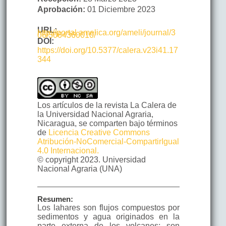
Aprobación:
01 Diciembre 2023
URL:
http://portal.amelica.org/ameli/journal/3
06/3064360010/
DOI:
https://doi.org/10.5377/calera.v23i41.17
344
Los artículos de la revista La Calera de
la Universidad Nacional Agraria,
Nicaragua, se comparten bajo términos
de
Licencia Creative Commons
Atribución-NoComercial-CompartirIgual
4.0 Internacional.
© copyright 2023. Universidad
Nacional Agraria (UNA)
Resumen:
Los lahares son flujos compuestos por
sedimentos y agua originados en la
parte externa de los volcanes; son