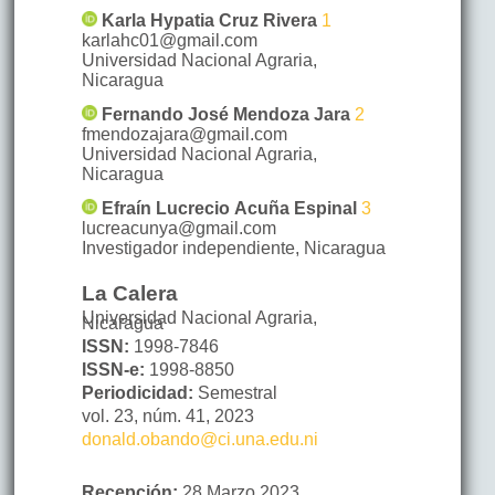
Karla Hypatia
Cruz Rivera
1
karlahc01@gmail.com
Universidad Nacional Agraria
,
Nicaragua
Fernando José
Mendoza Jara
2
fmendozajara@gmail.com
Universidad Nacional Agraria
,
Nicaragua
Efraín Lucrecio
Acuña Espinal
3
lucreacunya@gmail.com
Investigador independiente
,
Nicaragua
La Calera
Universidad Nacional Agraria,
Nicaragua
ISSN:
1998-7846
ISSN-e:
1998-8850
Periodicidad:
Semestral
vol. 23,
núm. 41,
2023
donald.obando@ci.una.edu.ni
Recepción:
28 Marzo 2023