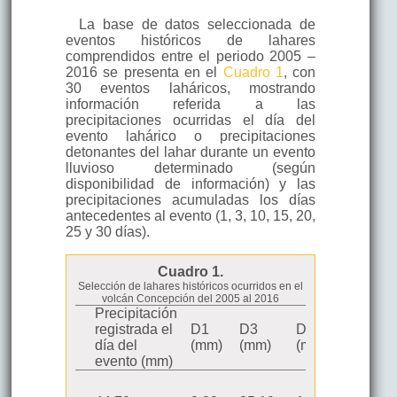
La base de datos seleccionada de
eventos históricos de lahares
comprendidos entre el periodo 2005 –
2016 se presenta en el
Cuadro 1
, con
30 eventos laháricos, mostrando
información referida a las
precipitaciones ocurridas el día del
evento lahárico o precipitaciones
detonantes del lahar durante un evento
lluvioso determinado (según
disponibilidad de información) y las
precipitaciones acumuladas los días
antecedentes al evento (1, 3, 10, 15, 20,
25 y 30 días).
Cuadro 1.
Selección de lahares históricos ocurridos en el
volcán Concepción del 2005 al 2016
Precipitación
registrada el
D1
D3
D10
D15
Estación
día del
(mm)
(mm)
(mm)
(mm)
evento (mm)
Estación
069075 de