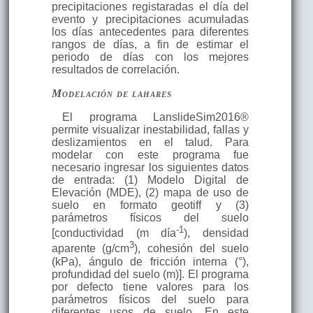
precipitaciones registaradas el día del
evento y precipitaciones acumuladas
los días antecedentes para diferentes
rangos de días, a fin de estimar el
periodo de días con los mejores
resultados de correlación.
Modelación de lahares
El programa LanslideSim2016®
permite visualizar inestabilidad, fallas y
deslizamientos en el talud. Para
modelar con este programa fue
necesario ingresar los siguientes datos
de entrada: (1) Modelo Digital de
Elevación (MDE), (2) mapa de uso de
suelo en formato geotiff y (3)
parámetros físicos del suelo
-1
[conductividad (m día
), densidad
3
aparente (g/cm
), cohesión del suelo
(kPa), ángulo de fricción interna (°),
profundidad del suelo (m)]. El programa
por defecto tiene valores para los
parámetros físicos del suelo para
diferentes usos de suelo. En este