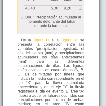
069075 de
Moyogalpa-
43.40
5.30
9.20
119.70
354.30
INETER
Estación
107.80
10.00
10.00
46.80
58.00
D: Día, * Precipitación acumulada al
telemétrica
momento detonante del lahar
107.80
10.00
10.00
46.80
58.00
69242 de
durante la tormenta.
Altagracia-
107.80
10.00
10.00
46.80
58.00
INETER
36.07 *
1.01
1.01
17.26
48.22
Estación
De la
Figura 1a
a la
Figura 1g
, se
Altagracia
presenta la correlación entre las
36.07 *
1.01
1.01
17.26
48.22
– finca Luis
variables “precipitación registrada el
Alemán
36.07 *
1.01
1.01
17.26
48.22
día del evento (mm) y precipitaciones
35.32 *
0.00
48.76
66.02
91.90
acumuladas los días antecedentes
(mm)” para las diferentes
45.45
23.54
54.01
172.62
261.88
combinaciones de días. Las figuras
están divididas en cuatro áreas (A, B,
C, D) delimitadas por líneas que
indican la media correspondiente en el
eje “X” para la lluvia acumulada
antecedente y en el eje “Y” la lluvia
registrada el día del evento. El área “A”
muestra aquellos lahares ocurridos con
precipitaciones por encima de ambas
medias; en el área “B” están