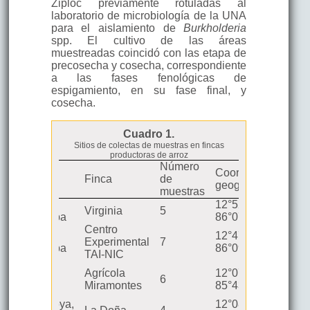
Ziploc previamente rotuladas al
laboratorio de microbiología de la UNA
para el aislamiento de
Burkholderia
spp. El cultivo de las áreas
muestreadas coincidó con las etapa de
precosecha y cosecha, correspondiente
a las fases fenológicas de
espigamiento, en su fase final, y
cosecha.
Cuadro 1.
Sitios de colectas de muestras en fincas
productoras de arroz
Número
Lugar de
Coordenadas
Finca
de
colecta
geográficas
muestras
Sébaco,
12°52’53” N
Virginia
5
Matagalpa
86°07’43” O
Centro
Sébaco,
12°47’59” N
Experimental
7
Matagalpa
86°09’40” O
TAI-NIC
San
Agrícola
12°07’54” N
Lorenzo,
6
Miramontes
85°43’07” O
Boaco
Malacatoya,
12°08’30” N