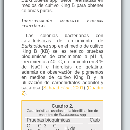
Burkholderia
spp fueron reaisladas en
medios de cultivo King B para obtener
colonias puras.
Identificación mediante pruebas
fenotípicas
Las colonias bacterianas con
características de crecimiento de
Burkholderia
spp en el medio de cultivo
King B (KB) se les realizo pruebas
bioquímicas de crecimiento a pH 4,
crecimiento a 40 °C, crecimiento en 3 %
de NaCl e hidrolisis de gelatina,
además de observación de pigmentos
en medios de cultivo King B y la
utilización de carbohidratos adonitol y
sacarosa (
Schaad
et al
., 2001
) (
Cuadro
2
).
Cuadro 2.
Características usadas en la identificación de
especies de
Burkholderia
spp
Pruebas bioquímicas
Carbohidratos
pecies de
C.
C. 3
C.
H. de