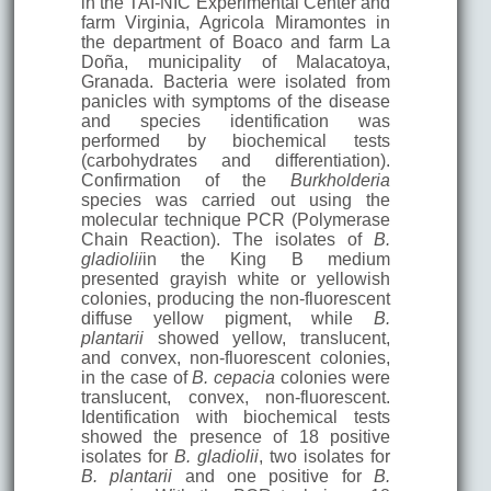
in the TAI-NIC Experimental Center and
farm Virginia, Agricola Miramontes in
the department of Boaco and farm La
Doña, municipality of Malacatoya,
Granada. Bacteria were isolated from
panicles with symptoms of the disease
and species identification was
performed by biochemical tests
(carbohydrates and differentiation).
Confirmation of the
Burkholderia
species was carried out using the
molecular technique PCR (Polymerase
Chain Reaction). The isolates of
B.
gladiolii
in the King B medium
presented grayish white or yellowish
colonies, producing the non-fluorescent
diffuse yellow pigment, while
B.
plantarii
showed yellow, translucent,
and convex, non-fluorescent colonies,
in the case of
B. cepacia
colonies were
translucent, convex, non-fluorescent.
Identification with biochemical tests
showed the presence of 18 positive
isolates for
B. gladiolii
, two isolates for
B. plantarii
and one positive for
B.