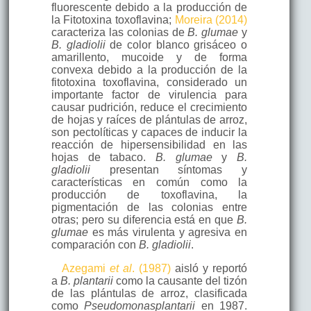
fluorescente debido a la producción de
la Fitotoxina toxoflavina;
Moreira (2014)
caracteriza las colonias de
B. glumae
y
B. gladiolii
de color blanco grisáceo o
amarillento, mucoide y de forma
convexa debido a la producción de la
fitotoxina toxoflavina, considerado un
importante factor de virulencia para
causar pudrición, reduce el crecimiento
de hojas y raíces de plántulas de arroz,
son pectolíticas y capaces de inducir la
reacción de hipersensibilidad en las
hojas de tabaco.
B. glumae
y
B.
gladiolii
presentan síntomas y
características en común como la
producción de toxoflavina, la
pigmentación de las colonias entre
otras; pero su diferencia está en que
B.
glumae
es más virulenta y agresiva en
comparación con
B. gladiolii
.
Azegami
et al
. (1987)
aisló y reportó
a
B. plantarii
como la causante del tizón
de las plántulas de arroz, clasificada
como
Pseudomonas
plantarii
en 1987.