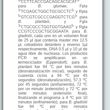
5
3
’CCTTCACCGACAGCACGCAT
’
para
B. glumae
, Fpla
3
5
’TCGAGCTGGCTGCGCCTC
’ y Rpla
5
3
’GTCGTCGCCCGAGGTCTCG
’ para
B. plantarii
, y Fgla
3
5
’CTGCGCCTGGTGGTGAAG
’ y Rgla
CCGTCCCGCTGCGGAATA para
B.
gladiolii
, cada uno en un volumen final
de 25 µl que contenía master mix 12.5
µl, cebadores delantero y reverso 1µl
respectivamente, DNA 0.5 µl y 10 µl de
agua libre de nucleasa. Los productos
PCR se amplificaron en un
termociclador (Eppendorf); para
B.
plantarii
fue 94 °C por tres minutos
(desnaturalización inicial), seguido de
cuarenta ciclos a 94 ºC por 45
segundos (desnaturalización), 57.3 ºC
por 45 segundos (anillamiento), 72 ºC
por un minuto (extensión) y 72 ºC por
siete minutos (extensión final),
finalizando el programa a 4 ºC por 10
minutos (enfriamiento); para
B. gladiolii
fue 94 ºC por tres minutos