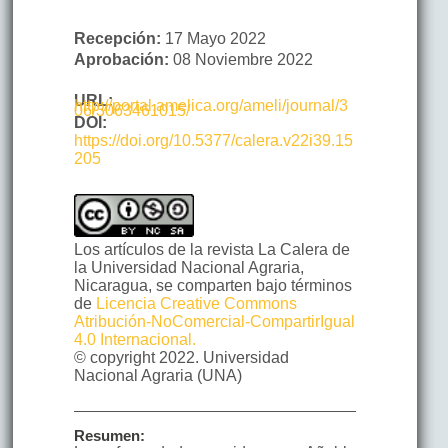
Recepción:
17 Mayo 2022
Aprobación:
08 Noviembre 2022
URL:
http://portal.amelica.org/ameli/journal/3
06/3063461015/
DOI:
https://doi.org/10.5377/calera.v22i39.15
205
Los artículos de la revista La Calera de
la Universidad Nacional Agraria,
Nicaragua, se comparten bajo términos
de
Licencia Creative Commons
Atribución-NoComercial-CompartirIgual
4.0 Internacional.
© copyright 2022. Universidad
Nacional Agraria (UNA)
Resumen: