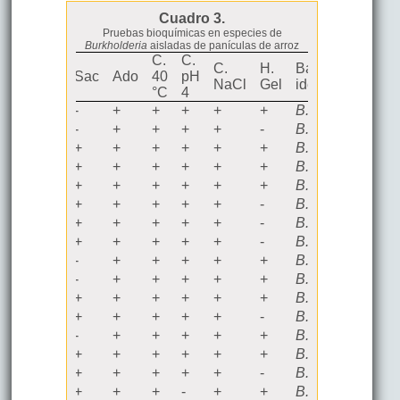
Cuadro 3.
Pruebas bioquímicas en especies de
Burkholderia
aisladas de panículas de arroz
C.
C.
C.
H.
Bacteria
Código
Sac
Ado
40
pH
NaCl
Gel
identificada
°C
4
D
I
-
+
+
+
+
+
B. gladiolii
1
D
II
-
+
+
+
+
-
B. gladiolii
1
D
II
+
+
+
+
+
+
B. gladioli
i
3
D
II
+
+
+
+
+
+
B. gladiolii
3
D
II
+
+
+
+
+
+
B. gladiolii
4
M
II
+
+
+
+
+
-
B. gladiolii
1
M
II
+
+
+
+
+
-
B. gladiolii
4
M
II
+
+
+
+
+
-
B. gladiolii
1
D
II
-
+
+
+
+
+
B. gladiolii
2
D
I
-
+
+
+
+
+
B. gladiolii
2
M
II
+
+
+
+
+
+
B. gladiolii
6
M
I
+
+
+
+
+
-
B. gladiolii
3
M
I
-
+
+
+
+
+
B. gladiolii
2
M
II
+
+
+
+
+
+
B. gladiolii
5
V
II
+
+
+
+
+
-
B. gladiolii
1
T
+
+
+
-
+
+
B. plantarii
6