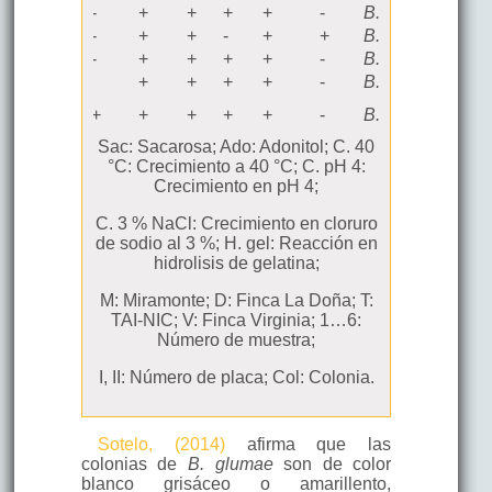
T
-
+
+
+
+
-
B. gladiolii
2
T
-
+
+
-
+
+
B. plantarii
5
V
-
+
+
+
+
-
B. gladiolii
5
V
+
+
+
+
-
B. gladiolii
2
T
Col-
6
+
+
+
+
+
-
B. cepacia
2
Sac: Sacarosa; Ado: Adonitol; C. 40
°C: Crecimiento a 40 °C; C. pH 4:
Crecimiento en pH 4;
C. 3 % NaCl: Crecimiento en cloruro
de sodio al 3 %; H. gel: Reacción en
hidrolisis de gelatina;
M: Miramonte; D: Finca La Doña; T:
TAI-NIC; V: Finca Virginia; 1…6:
Número de muestra;
I, II: Número de placa; Col: Colonia.
Sotelo, (2014)
afirma que las
colonias de
B. glumae
son de color
blanco grisáceo o amarillento,