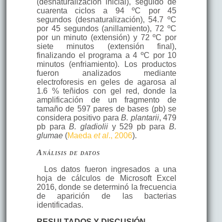
(desnaturalización inicial), seguido de
cuarenta ciclos a 94 ºC por 45
segundos (desnaturalización), 54.7 ºC
por 45 segundos (anillamiento), 72 ºC
por un minuto (extensión) y 72 ºC por
siete minutos (extensión final),
finalizando el programa a 4 ºC por 10
minutos (enfriamiento). Los productos
fueron analizados mediante
electroforesis en geles de agarosa al
1.6 % teñidos con gel red, donde la
amplificación de un fragmento de
tamaño de 597 pares de bases (pb) se
considera positivo para
B. plantarii
, 479
pb para
B. gladiolii
y 529 pb para
B.
glumae
(
Maeda
et al
., 2006
).
Análisis de datos
Los datos fueron ingresados a una
hoja de cálculos de Microsoft Excel
2016, donde se determinó la frecuencia
de aparición de las bacterias
identificadas.
RESULTADOS Y DISCUSIÓN