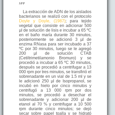
spp
La extracción de ADN de los aislados
bacterianos se realizó con el protocolo
Doyle y Doyle, (1987)
; para tejido
vegetal que consiste en adicionar 500
µl de solución de lisis e incubar a 65 ºC
en el baño maría durante 30 minutos,
posteriormente se adicionó 3 µl de
enzima RNasa para ser incubado a 37
ºC por 30 minutos, luego se le agregó
200 µl de solución CTAB
(Cetiltrimetilamonio Bromuro) y se
procedió a incubar a 65 ºC 30 minutos,
después se procedió a centrifugar a 13
000 rpm por tres minutos, se transfirió el
sobrenadante en un vial de 1.5 ml y se
le adicionó 250 µl de Isopropanol, se
incubó en hielo por cinco minutos y
centrifugó a 13 000 rpm por dos
minutos, se procedió a desechar el
sobrenadante y adicionar 200 µl de
etanol al 70 % y centrifugar a 10 500
rpm durante cinco minutos; se dejó
secar sobre papel toalla y se hidrató