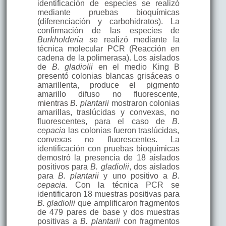
identificación de especies se realizó
mediante pruebas bioquímicas
(diferenciación y carbohidratos). La
confirmación de las especies de
Burkholderia
se realizó mediante la
técnica molecular PCR (Reacción en
cadena de la polimerasa). Los aislados
de
B. gladiolii
en el medio King B
presentó colonias blancas grisáceas o
amarillenta, produce el pigmento
amarillo difuso no fluorescente,
mientras
B. plantarii
mostraron colonias
amarillas, traslúcidas y convexas, no
fluorescentes, para el caso de
B
.
cepacia
las colonias fueron traslúcidas,
convexas no fluorescentes. La
identificación con pruebas bioquímicas
demostró la presencia de 18 aislados
positivos para
B. gladiolii
, dos aislados
para
B. plantarii
y uno positivo a
B.
cepacia
. Con la técnica PCR se
identificaron 18 muestras positivas para
B. gladiolii
que amplificaron fragmentos
de 479 pares de base y dos muestras
positivas a
B. plantarii
con fragmentos