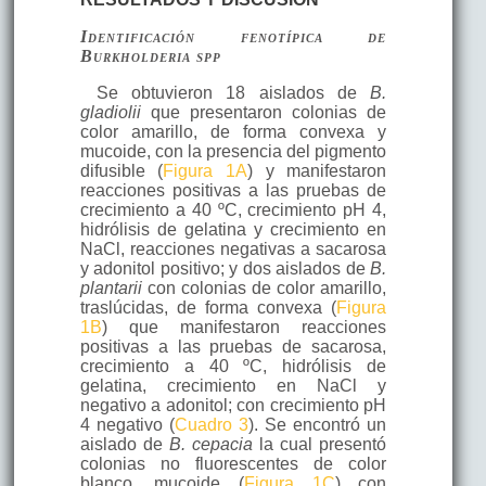
Identificación fenotípica de
Burkholderia
spp
Se obtuvieron 18 aislados de
B.
gladiolii
que presentaron colonias de
color amarillo, de forma convexa y
mucoide, con la presencia del pigmento
difusible (
Figura 1A
) y manifestaron
reacciones positivas a las pruebas de
crecimiento a 40 ºC, crecimiento pH 4,
hidrólisis de gelatina y crecimiento en
NaCl, reacciones negativas a sacarosa
y adonitol positivo; y dos aislados de
B.
plantarii
con colonias de color amarillo,
traslúcidas, de forma convexa (
Figura
1B
) que manifestaron reacciones
positivas a las pruebas de sacarosa,
crecimiento a 40 ºC, hidrólisis de
gelatina, crecimiento en NaCl y
negativo a adonitol; con crecimiento pH
4 negativo (
Cuadro 3
). Se encontró un
aislado de
B. cepacia
la cual presentó
colonias no fluorescentes de color
blanco, mucoide (
Figura 1C
) con