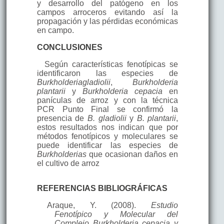
y desarrollo del patógeno en los
campos arroceros evitando así la
propagación y las pérdidas económicas
en campo.
CONCLUSIONES
Según características fenotípicas se
identificaron las especies de
Burkholderia
gladiolii
,
Burkholderia
plantarii
y
Burkholderia cepacia
en
panículas de arroz y con la técnica
PCR Punto Final se confirmó la
presencia de
B. gladiolii
y
B. plantarii
,
estos resultados nos indican que por
métodos fenotípicos y moleculares se
puede identificar las especies de
Burkholderias
que ocasionan daños en
el cultivo de arroz
REFERENCIAS BIBLIOGRÁFICAS
Araque, Y. (2008).
Estudio
Fenotípico y Molecular del
Complejo Burkholderia cepacia y