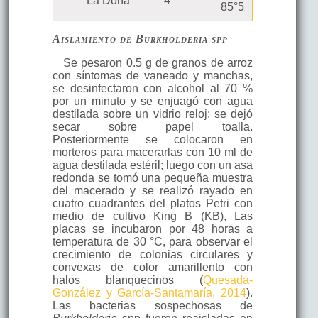
La Doña
4
Granada
85°52’46” O
Aislamiento de
Burkholderia
spp
Se pesaron 0.5 g de granos de arroz
con síntomas de vaneado y manchas,
se desinfectaron con alcohol al 70 %
por un minuto y se enjuagó con agua
destilada sobre un vidrio reloj; se dejó
secar sobre papel toalla.
Posteriormente se colocaron en
morteros para macerarlas con 10 ml de
agua destilada estéril; luego con un asa
redonda se tomó una pequeña muestra
del macerado y se realizó rayado en
cuatro cuadrantes del platos Petri con
medio de cultivo King B (KB), Las
placas se incubaron por 48 horas a
temperatura de 30 °C, para observar el
crecimiento de colonias circulares y
convexas de color amarillento con
halos blanquecinos (
Quesada-
González y García-Santamaría, 2014
).
Las bacterias sospechosas de