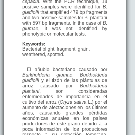
cepacia
. With the PCR technique, 18
positive samples were identified for
B.
gladiolii
that amplified 479 bp fragments
and two positive samples for B. plantarii
with 597 bp fragments. In the case of
B.
glumae
, it was not identified by
phenotypic or molecular tests.
Keywords:
Bacterial blight, fragment, grain,
weathered, spotted.
El añublo bacteriano causado por
Burkholderia glumae
,
Burkholderia
gladiolii
y el tizón de las plántulas de
arroz causado por
Burkholderia
plantarii
, son consideradas
enfermedades de importancia en el
cultivo del arroz (
Oryza sativa
L.) por el
aumento de afectaciones en los últimos
años, causando grandes pérdidas
económicas anuales en los países
productores de este grano debido a la
poca información de los productores
respecto a su detección temprana,