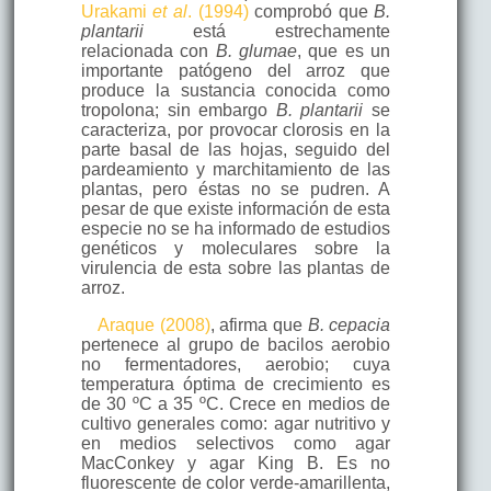
Urakami
et al
. (1994)
comprobó que
B.
plantarii
está estrechamente
relacionada con
B. glumae
, que es un
importante patógeno del arroz que
produce la sustancia conocida como
tropolona; sin embargo
B. plantarii
se
caracteriza, por provocar clorosis en la
parte basal de las hojas, seguido del
pardeamiento y marchitamiento de las
plantas, pero éstas no se pudren. A
pesar de que existe información de esta
especie no se ha informado de estudios
genéticos y moleculares sobre la
virulencia de esta sobre las plantas de
arroz.
Araque (2008)
, afirma que
B. cepacia
pertenece al grupo de bacilos aerobio
no fermentadores, aerobio; cuya
temperatura óptima de crecimiento es
de 30 ºC a 35 ºC. Crece en medios de
cultivo generales como: agar nutritivo y
en medios selectivos como agar
MacConkey y agar King B. Es no
fluorescente de color verde-amarillenta,