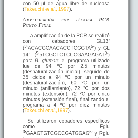
con 50 µl de agua libre de nucleasa
(
Takeuchi
et al
., 1997
).
Amplificación por técnica PCR
Punto Final
La amplificación de la PCR se realizó
con cebadores GL13f
3
5
(
’ACACGGAACACCTGGGTA
’) y GL
5
3
14r (
’5TCGCTCTCCCGAAGAGAT
’)
para
B. glumae
; el programa utilizado
fue de 94 ºC por 2.5 minutos
(desnaturalización inicial), seguido de
35 ciclos a 94 ºC por un minuto
(desnaturalización), 60 ºC por un
minuto (anillamiento), 72 °C por dos
minutos (extensión), 72 ºC por cinco
minutos (extensión final), finalizando el
programa a 4 ºC por diez minutos
(
Takeuchi
et al
.,1997
).
Se utilizaron cebadores específicos
como Fglu
3
5
’GAAGTGTCGCCGATGGAG
’ y Rglu