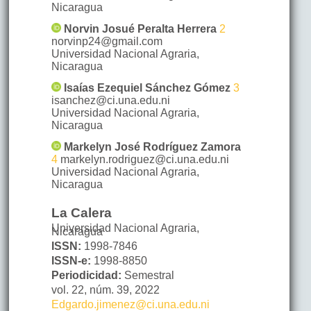
Nicaragua
Norvin Josué
Peralta Herrera
2
norvinp24@gmail.com
Universidad Nacional Agraria
,
Nicaragua
Isaías Ezequiel
Sánchez Gómez
3
isanchez@ci.una.edu.ni
Universidad Nacional Agraria
,
Nicaragua
Markelyn José
Rodríguez Zamora
4
markelyn.rodriguez@ci.una.edu.ni
Universidad Nacional Agraria
,
Nicaragua
La Calera
Universidad Nacional Agraria,
Nicaragua
ISSN:
1998-7846
ISSN-e:
1998-8850
Periodicidad:
Semestral
vol. 22,
núm. 39,
2022
Edgardo.jimenez@ci.una.edu.ni